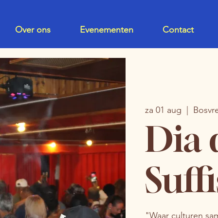
Over ons
Evenementen
Contact
za 01 aug
  |  
Bosvr
Dia 
Suff
"Waar culturen s