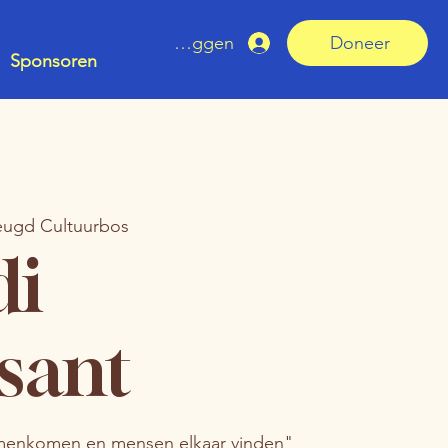
Inloggen
Doneer
Sponsoren
eugd Cultuurbos
di
isant
amenkomen en mensen elkaar vinden"