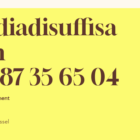
iadisuffisa
m
6 87 35 65 04
ment
ssel